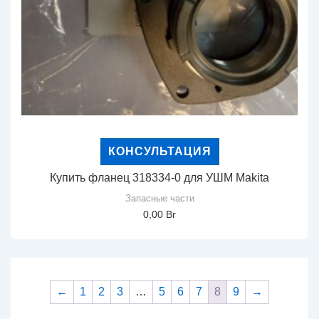
КОНСУЛЬТАЦИЯ
Купить фланец 318334-0 для УШМ Makita
Запасные части
0,00
Br
←
1
2
3
…
5
6
7
8
9
→