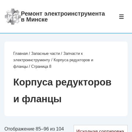
↓
Перейти
Ремонт электроинструмента
МЕ
в Минске
к
основному
содержимому
Главная
/
Запасные части
/
Запчасти к
электроинструменту
/
Корпуcа редукторов и
фланцы
/ Страница 8
Корпуcа редукторов
и фланцы
Отображение 85–96 из 104