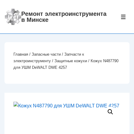
↓
Перейти
Ремонт электроинструмента
МЕ
в Минске
к
основному
содержимому
Главная
/
Запасные части
/
Запчасти к
электроинструменту
/
Защитные кожухи
/ Кожух N487790
для УШМ DeWALT DWE 4257