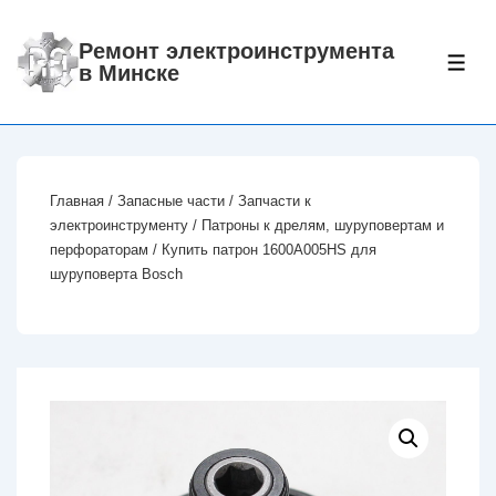
↓
Перейти
Ремонт электроинструмента
МЕ
в Минске
к
основному
содержимому
Главная
/
Запасные части
/
Запчасти к
электроинструменту
/
Патроны к дрелям, шуруповертам и
перфораторам
/ Купить патрон 1600A005HS для
шуруповерта Bosch