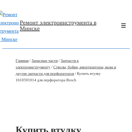
↓
Перейти
Ремонт электроинструмента в
к
Ме
Минске
основному
содержимому
Главная
/
Запасные части
/
Запчасти к
электроинструменту
/
Стволы, бойки, амортизаторы, валы и
другие запчасти для перфораторов
/ Купить втулку
1610591014 для перфоратора Bosch
Купить втулку