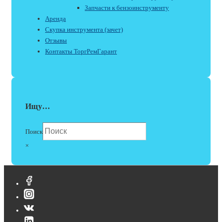
Запчасти к бензоинструменту
Аренда
Скупка инструмента (зачет)
Отзывы
Контакты ТоргРемГарант
Ищу…
Поиск
×