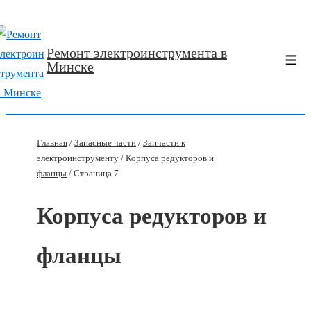
↓
Перейти
Ремонт электроинструмента в
к
Ме
Минске
основному
содержимому
Главная
/
Запасные части
/
Запчасти к
электроинструменту
/
Корпуcа редукторов и
фланцы
/ Страница 7
Корпуcа редукторов и
фланцы